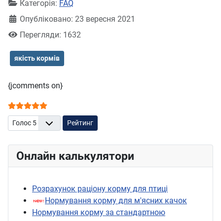
Категорія:
FAQ
Опубліковано: 23 вересня 2021
Перегляди: 1632
якість кормів
{jcomments on}
Рейтинг користувача:
5
/
5
Будь ласка, поставте оцінку
Онлайн калькулятори
Розрахунок раціону корму для птиці
Нормування корму для м'ясних качок
Нормування корму за стандартною