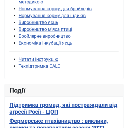
методикою
Нормування корму для бройлерів
Нормування корму для індиків
Виробництво яєць
Виробництво м'яса птиці
Бройлерне виробництво
Економіка інкубації яєць
Читати інструкцію
Техпідтримка CALC
Події
Підтримка громад, які постраждали від
агресії Росії - ЦОП
Фермерське птахівництво : виклики,
ризики та перспективи сезону 2022