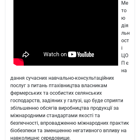
Ме
то
ю
дія
льн
ост
і
ЦО
П є
на
дання сучасних навчально-консультаційних
послуг з питань птахівництва власникам
фермерських та особистих селянських
господарств, задіяних у галузі, що буде сприяти
збільшенню обсягів виробництва продукції за
міжнародними стандартами якості та
безпечності, впровадженню міжнародних практик
біобезпеки та зменшенню негативного впливу на
навколишнє середовище.