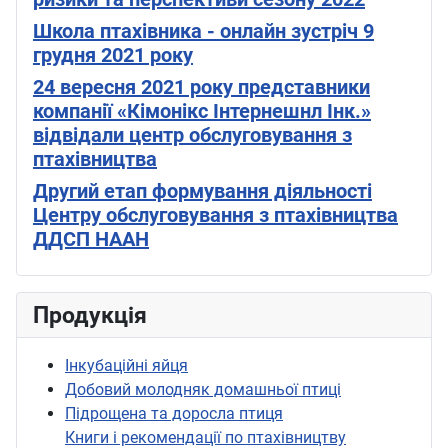
Школа птахівника - онлайн зустріч 9
грудня 2021 року
24 вересня 2021 року представники
компанії «Кімонікс Інтернешнл Інк.»
відвідали центр обслуговування з
птахівництва
Другий етап формування діяльності
Центру обслуговування з птахівництва
ДДСП НААН
Продукція
Інкубаційні яйця
Добовий молодняк домашньої птиці
Підрощена та доросла птиця
Книги і рекомендації по птахівництву