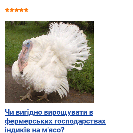
Рейтинг користувача:
5
/
5
Чи вигідно вирощувати в
фермерських господарствах
індиків на м'ясо?