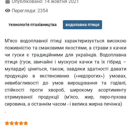
Опубліковано: 14 жовтня 2021
Перегляди: 2354
технологія птахівництва
водолавна птиця
М’ясо водоплавної птиці характеризується високою
поживністю та смаковими якостями, а страви з качки
чи гуски є традиційними для українців. Водоплавна
птиця (гуси, звичайні і мускусні качки та їх гібрид –
муларди) ціниться, також, завдяки здатності давати
продукцію в екстенсивних («недорогих») умовах,
невибагливості до умов вирощування та годівлі,
стійкості проти хвороб, широкому асортименту
отримуваної продукції (м’ясо, жир, перо-пухова
сировина, а останнім часом - і велика жирна печінка)
.
Рейтинг користувача:
5
/
5