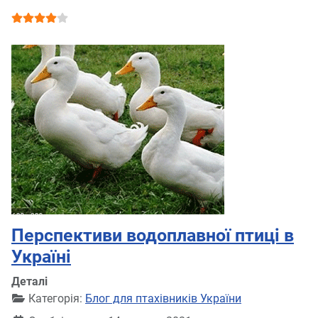
Рейтинг користувача:
4
/
5
Перспективи водоплавної птиці в
Україні
Деталі
Категорія:
Блог для птахівників України