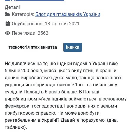
Деталі
Категорія:
Блог для птахівників України
Опубліковано: 18 жовтня 2021
Перегляди: 2562
технологія птахівництва
індики
Не дивлячись на те, що індики відомі в Україні вже
більше 200 років, м’яса цього виду птиці в країні й
донині виробляється дуже мало, так що на кожного
українця його припадає менше 1 кг, в той час як у
сусідній Польщі в 6 разів більше. В Польщі
виробництвом м’яса індиків займаються в основному
фермерські господарства, і воно для них є вельми
прибутковою справою. Чи може воно бути
рентабельним в Україні? Давайте порахуємо (див.
таблицю).