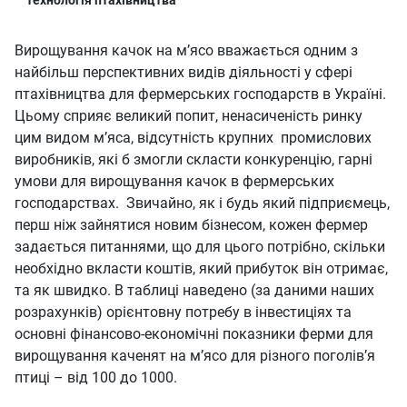
технологія птахівництва
Вирощування качок на м’ясо вважається одним з
найбільш перспективних видів діяльності у сфері
птахівництва для фермерських господарств в Україні.
Цьому сприяє великий попит, ненасиченість ринку
цим видом м’яса, відсутність крупних промислових
виробників, які б змогли скласти конкуренцію, гарні
умови для вирощування качок в фермерських
господарствах. Звичайно, як і будь який підприємець,
перш ніж зайнятися новим бізнесом, кожен фермер
задається питаннями, що для цього потрібно, скільки
необхідно вкласти коштів, який прибуток він отримає,
та як швидко. В таблиці наведено (за даними наших
розрахунків) орієнтовну потребу в інвестиціях та
основні фінансово-економічні показники ферми для
вирощування каченят на м’ясо для різного поголів’я
птиці – від 100 до 1000.