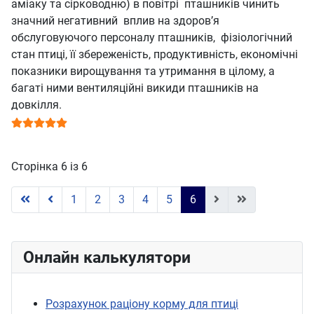
аміаку та сірководню) в повітрі пташників чинить
значний негативний вплив на здоров’я
обслуговуючого персоналу пташників, фізіологічний
стан птиці, її збереженість, продуктивність, економічні
показники вирощування та утримання в цілому, а
багаті ними вентиляційні викиди пташників на
довкілля.
Рейтинг користувача:
5
/
5
Сторінка 6 із 6
1
2
3
4
5
6
Онлайн калькулятори
Розрахунок раціону корму для птиці