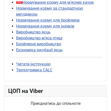
Нормування корму для м'ясних качок
Нормування корму за стандартною
методикою
Нормування корму для бройлерів
Нормування корму для індиків
Виробництво яєць
Виробництво м'яса птиці
Бройлерне виробництво
Економіка інкубації яєць
Читати інструкцію
Техпідтримка CALC
ЦОП на Viber
Приєднатись до спільноти