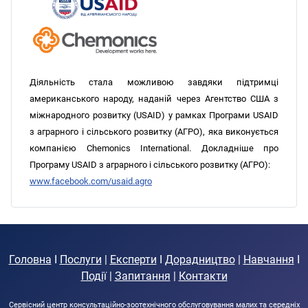
Діяльність стала можливою завдяки підтримці
американського народу, наданій через Агентство США з
міжнародного розвитку (USAID) у рамках Програми USAID
з аграрного і сільського розвитку (АГРО), яка виконується
компанією Chemonics International. Докладніше про
Програму USAID з аграрного і сільського розвитку (АГРО):
www.facebook.com/usaid.agro
Головна
I
Послуги
|
Експерти
I
Дорадництво
|
Навчання
I
Поді
ї |
Запитання
|
Контакти
Сервісний центр консультаційно-зоотехнічного обслуговування малих та середніх