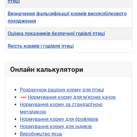
птиці
Визначення фальсифікації кормів високобілкового
походження
Оцінка показників безпечної годівлі птиці
Якість кормів і годівля птиці
Онлайн калькулятори
Розрахунок раціону корму для птиці
Нормування корму для м'ясних качок
Нормування корму за стандартною
методикою
Нормування корму для бройлерів
Нормування корму для індиків
Виробництво яєць