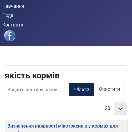
Навчання
Події
Контакти
якість кормів
Введіть частину назви
Фільтр
Очистити
Показувати
Заголовок
Визначення наявності мікотоксинів у кормах для