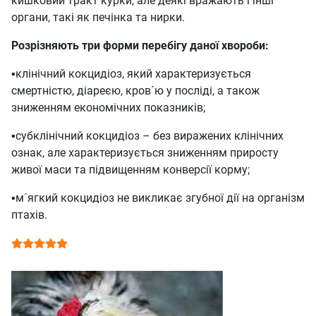
кишковий тракт курки, але деякі вражають і інші
органи, такі як печінка та нирки.
Розрізняють три форми перебігу даної хвороби:
▪️клінічний кокцидіоз, який характеризується
смертністю, діареєю, кров´ю у посліді, а також
зниженням економічних показників;
▪️субклінічний кокцидіоз – без виражених клінічних
ознак, але характеризується зниженням приросту
живої маси та підвищенням конверсії корму;
▪️м´ягкий кокцидіоз не викликає згубної дії на організм
птахів.
Рейтинг:
5
/
5