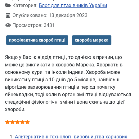
Категория:
Блог для птахівників України
Опубликовано: 13 декабря 2023
Просмотров: 3431
профілактика хвороб птиці
хвороба марека
Якщо у Вас є відхід птиці , то однією з причин, що
може це викликати є хвороба Марека. Хворіють в
основному кури та інколи індики. Хвороба може
виникати у птиці з 10 днів до 5 місяців, найбільш
вірогідне захворювання птиці в період початку
яйцекладки, тоді коли в організмі птиці відбуваються
специфічні фізіологічні зміни і вона схильна до цієї
хвороби.
Рейтинг:
5
/
5
Альтернативні технології виробництва харчових