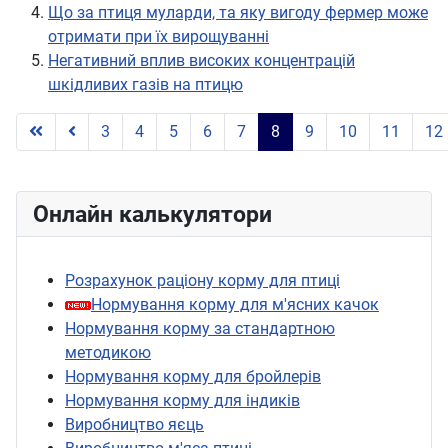
Що за птиця муларди, та яку вигоду фермер може
отримати при їх вирощуванні
Негативний вплив високих концентрацій
шкідливих газів на птицю
3
4
5
6
7
8
9
10
11
12
Сторінка 8 із 12
Онлайн калькулятори
Розрахунок раціону корму для птиці
Нормування корму для м'ясних качок
Нормування корму за стандартною
методикою
Нормування корму для бройлерів
Нормування корму для індиків
Виробництво яєць