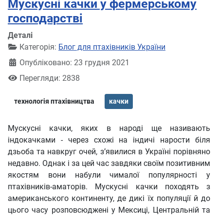
Мускусні качки у фермерському
господарстві
Деталі
Категорія:
Блог для птахівників України
Опубліковано: 23 грудня 2021
Перегляди: 2838
технологія птахівництва
качки
Мускусні качки, яких в народі ще називають
індокачками - через схожі на індичі нарости біля
дзьоба та навкруг очей, з’явилися в Україні порівняно
недавно. Однак і за цей час завдяки своїм позитивним
якостям вони набули чималої популярності у
птахівників-аматорів. Мускусні качки походять з
американського континенту, де дикі їх популяції й до
цього часу розповсюджені у Мексиці, Центральній та