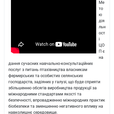
Ме
то
ю
дія
льн
ост
і
ЦО
П є
на
дання сучасних навчально-консультаційних
послуг з питань птахівництва власникам
фермерських та особистих селянських
господарств, задіяних у галузі, що буде сприяти
збільшенню обсягів виробництва продукції за
міжнародними стандартами якості та
безпечності, впровадженню міжнародних практик
біобезпеки та зменшенню негативного впливу на
навколишнє середовище.