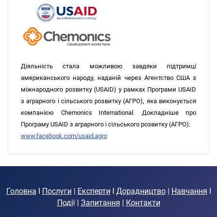
Діяльність стала можливою завдяки підтримці
американського народу, наданій через Агентство США з
міжнародного розвитку (USAID) у рамках Програми USAID
з аграрного і сільського розвитку (АГРО), яка виконується
компанією Chemonics International. Докладніше про
Програму USAID з аграрного і сільського розвитку (АГРО):
www.facebook.com/usaid.agro
Головна
I
Послуги
|
Експерти
I
Дорадництво
|
Навчання
I
Поді
ї |
Запитання
|
Контакти