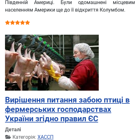
Південній Америці. Були одомашнені місцевим
населенням Америки ще до її відкриття Колумбом.
Рейтинг користувача:
5
/
5
Вирішення питання забою птиці в
фермерських господарствах
України згідно правил ЄС
Деталі
Категорія:
ХАССП