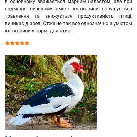
в основному вважається марним баластом, але при
надмірно низькому вмісті клітковини порушується
травлення та знижується продуктивність птиці,
виникає діарея. Отже не так все однозначно з умістом
клітковини у кормі для птиці.
Рейтинг користувача:
5
/
5