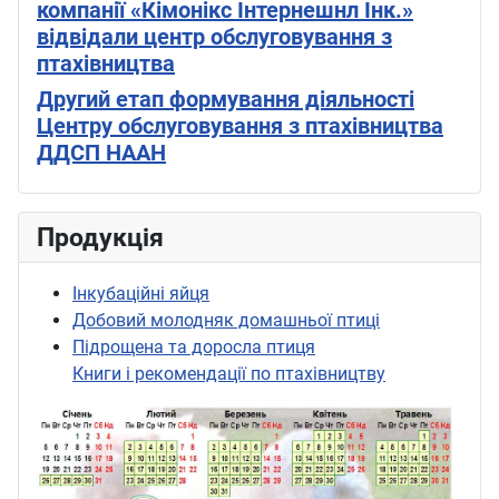
компанії «Кімонікс Інтернешнл Інк.»
відвідали центр обслуговування з
птахівництва
Другий етап формування діяльності
Центру обслуговування з птахівництва
ДДСП НААН
Продукція
Інкубаційні яйця
Добовий молодняк домашньої птиці
Підрощена та доросла птиця
Книги і рекомендації по птахівництву