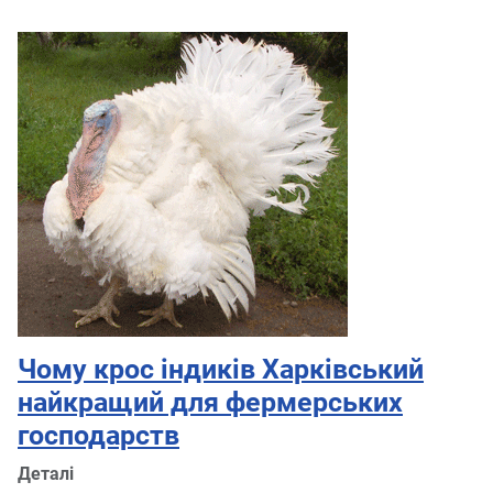
Чому крос індиків Харківський
найкращий для фермерських
господарств
Деталі