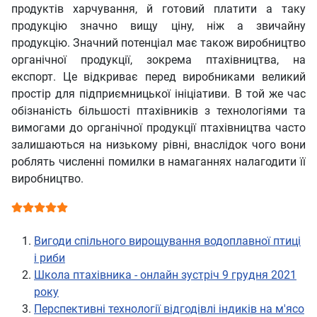
продуктів харчування, й готовий платити а таку
продукцію значно вищу ціну, ніж а звичайну
продукцію. Значний потенціал має також виробництво
органічної продукції, зокрема птахівництва, на
експорт. Це відкриває перед виробниками великий
простір для підприємницької ініціативи. В той же час
обізнаність більшості птахівників з технологіями та
вимогами до органічної продукції птахівництва часто
залишаються на низькому рівні, внаслідок чого вони
роблять численні помилки в намаганнях налагодити її
виробництво.
Рейтинг користувача:
5
/
5
Вигоди спільного вирощування водоплавної птиці
і риби
Школа птахівника - онлайн зустріч 9 грудня 2021
року
Перспективні технології відгодівлі індиків на м'ясо